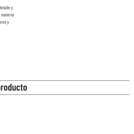
etalle y
a materia
uros y
producto