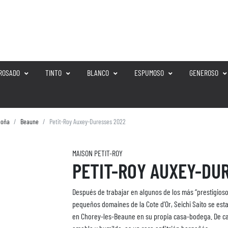
ROSADO
TINTO
BLANCO
ESPUMOSO
GENEROSO
goña
Beaune
Petit-Roy Auxey-Duresses 2022
MAISON PETIT-ROY
PETIT-ROY AUXEY-DU
Después de trabajar en algunos de los más “prestigioso
pequeños domaines de la Cote d’Or, Seichi Saito se est
en Chorey-les-Beaune en su propia casa-bodega. De c