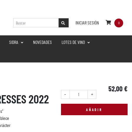
INICIAR SESIÓN
0
SIDRA
NOVEDADES
LOTES DE VINO
52,00 €
Cantidad:
RESSES 2022
AÑADIR
s”
ablece
arácter