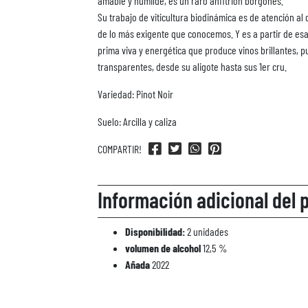
amable y humilde, es un raro anfitrión borgoñés.
Su trabajo de viticultura biodinámica es de atención al d
de lo más exigente que conocemos. Y es a partir de es
prima viva y energética que produce vinos brillantes, p
transparentes, desde su aligote hasta sus 1er cru.
Variedad: Pinot Noir
Suelo: Arcilla y caliza
COMPARTIR!
Información adicional del 
Disponibilidad:
2 unidades
volumen de alcohol
12,5 %
Añada
2022