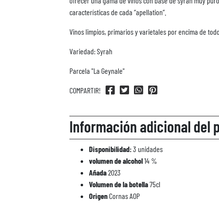
ofrecer una gama de vinos con base de syrah muy puro
características de cada “apellation”.
Vinos limpios, primarios y varietales por encima de tod
Variedad: Syrah
Parcela "La Geynale"
COMPARTIR!
Información adicional del 
Disponibilidad:
3 unidades
volumen de alcohol
14 %
Añada
2023
Volumen de la botella
75cl
Origen
Cornas AOP